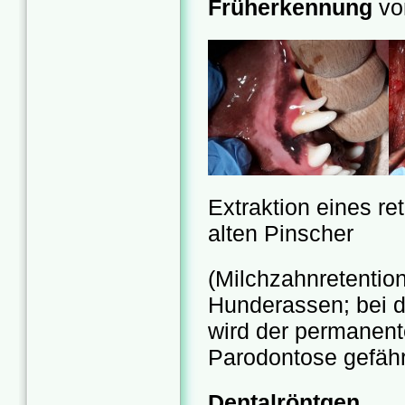
Früherkennung
vo
Extraktion eines r
alten Pinscher
(Milchzahnretention
Hunderassen; bei 
wird der permanent
Parodontose gefähr
Dentalröntgen